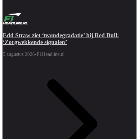
Edd Straw ziet ‘teamdegradatie’ bij Red Bull:
‘Zorgwekkende signalen’
5 augustus 2026
•
F1Headline.nl