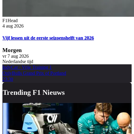
F1Head
4 aug 2026
Vijf lessen uit de eerste seizoenshelft van 2026
Morgen
vr 7 aug 2026
Nederlandse tijd
IndyCar
·
Vrije Training 1
OnlyBulls Grand Prix of Portland
23:30
Trending F1 Nieuws