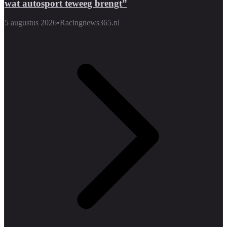
wat autosport teweeg brengt”
5 augustus 2026
•
Racingnews365.nl