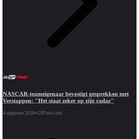
NASCAR-teameigenaar bevestigt gesprekken met
Verstappen: "Het staat zeker op zijn radar"
4 augustus 2026
•
GPFans.com