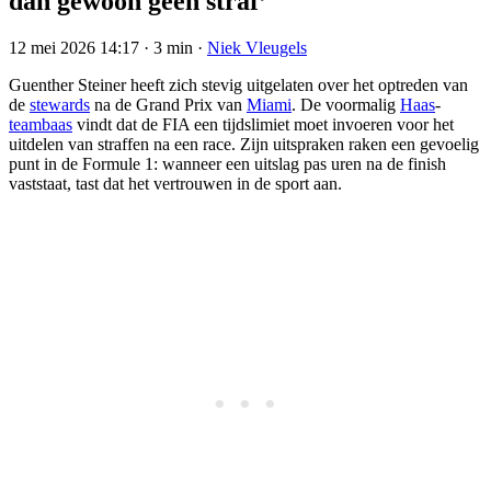
dan gewoon geen straf’
12 mei 2026 14:17
·
3 min
·
Niek Vleugels
Guenther Steiner heeft zich stevig uitgelaten over het optreden van
de
stewards
na de Grand Prix van
Miami
. De voormalig
Haas
-
teambaas
vindt dat de FIA een tijdslimiet moet invoeren voor het
uitdelen van straffen na een race. Zijn uitspraken raken een gevoelig
punt in de Formule 1: wanneer een uitslag pas uren na de finish
vaststaat, tast dat het vertrouwen in de sport aan.