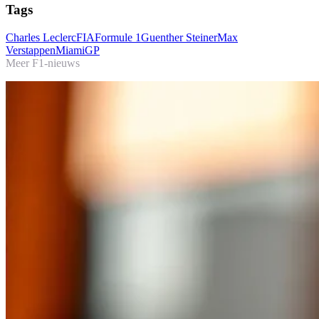
Tags
Charles Leclerc
FIA
Formule 1
Guenther Steiner
Max
Verstappen
MiamiGP
Meer F1-nieuws