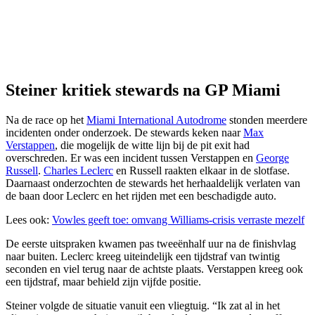
Steiner kritiek stewards na GP Miami
Na de race op het
Miami International Autodrome
stonden meerdere
incidenten onder onderzoek. De stewards keken naar
Max
Verstappen
, die mogelijk de witte lijn bij de pit exit had
overschreden. Er was een incident tussen Verstappen en
George
Russell
.
Charles Leclerc
en Russell raakten elkaar in de slotfase.
Daarnaast onderzochten de stewards het herhaaldelijk verlaten van
de baan door Leclerc en het rijden met een beschadigde auto.
Lees ook:
Vowles geeft toe: omvang Williams-crisis verraste mezelf
De eerste uitspraken kwamen pas tweeënhalf uur na de finishvlag
naar buiten. Leclerc kreeg uiteindelijk een tijdstraf van twintig
seconden en viel terug naar de achtste plaats. Verstappen kreeg ook
een tijdstraf, maar behield zijn vijfde positie.
Steiner volgde de situatie vanuit een vliegtuig. “Ik zat al in het