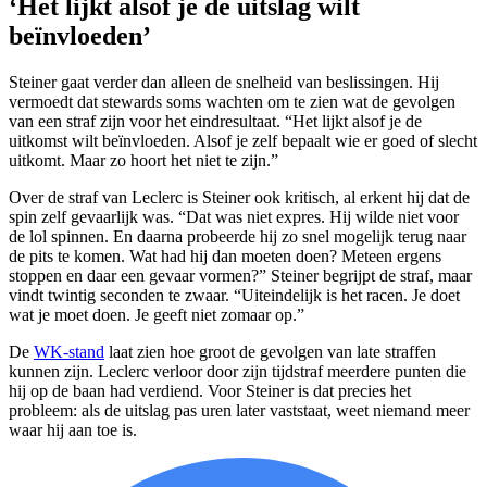
‘Het lijkt alsof je de uitslag wilt
beïnvloeden’
Steiner gaat verder dan alleen de snelheid van beslissingen. Hij
vermoedt dat stewards soms wachten om te zien wat de gevolgen
van een straf zijn voor het eindresultaat. “Het lijkt alsof je de
uitkomst wilt beïnvloeden. Alsof je zelf bepaalt wie er goed of slecht
uitkomt. Maar zo hoort het niet te zijn.”
Over de straf van Leclerc is Steiner ook kritisch, al erkent hij dat de
spin zelf gevaarlijk was. “Dat was niet expres. Hij wilde niet voor
de lol spinnen. En daarna probeerde hij zo snel mogelijk terug naar
de pits te komen. Wat had hij dan moeten doen? Meteen ergens
stoppen en daar een gevaar vormen?” Steiner begrijpt de straf, maar
vindt twintig seconden te zwaar. “Uiteindelijk is het racen. Je doet
wat je moet doen. Je geeft niet zomaar op.”
De
WK-stand
laat zien hoe groot de gevolgen van late straffen
kunnen zijn. Leclerc verloor door zijn tijdstraf meerdere punten die
hij op de baan had verdiend. Voor Steiner is dat precies het
probleem: als de uitslag pas uren later vaststaat, weet niemand meer
waar hij aan toe is.