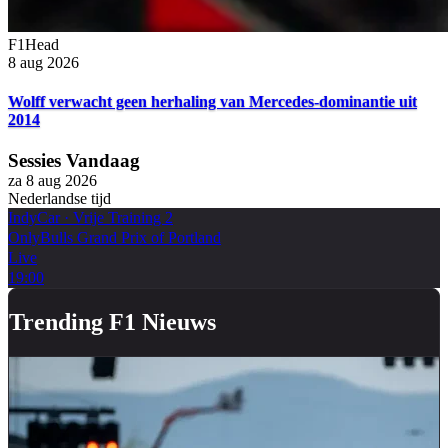
F1Head
8 aug 2026
Wolff verwacht geen herhaling van Mercedes-dominantie uit
2014
Sessies Vandaag
za 8 aug 2026
Nederlandse tijd
IndyCar
·
Vrije Training 2
OnlyBulls Grand Prix of Portland
Live
19:00
Trending F1 Nieuws