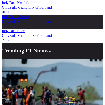
IndyCar
·
Kwalificatie
OnlyBulls Grand Prix of Portland
01:00
IndyCar
·
Warmup
OnlyBulls Grand Prix of Portland
19:00
IndyCar
·
Race
OnlyBulls Grand Prix of Portland
22:00
Trending F1 Nieuws