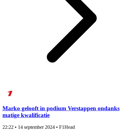
Marko gelooft in podium Verstappen ondanks
matige kwalificatie
22:22
•
14 september 2024
•
F1Head