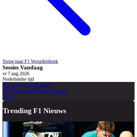
Terug naar F1 Woordenboek
Sessies Vandaag
vr 7 aug 2026
Nederlandse tijd
IndyCar
·
Vrije Training 1
OnlyBulls Grand Prix of Portland
23:30
Trending F1 Nieuws