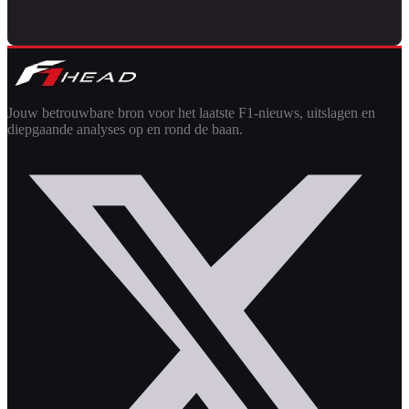
Jouw betrouwbare bron voor het laatste F1-nieuws, uitslagen en
diepgaande analyses op en rond de baan.