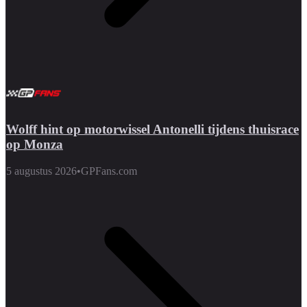
Wolff hint op motorwissel Antonelli tijdens thuisrace
op Monza
5 augustus 2026
•
GPFans.com