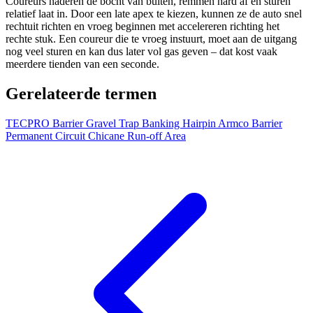
Coureurs naderen de bocht van buiten, remmen hard af en sturen
relatief laat in. Door een late apex te kiezen, kunnen ze de auto snel
rechtuit richten en vroeg beginnen met accelereren richting het
rechte stuk. Een coureur die te vroeg instuurt, moet aan de uitgang
nog veel sturen en kan dus later vol gas geven – dat kost vaak
meerdere tienden van een seconde.
Gerelateerde termen
TECPRO Barrier
Gravel Trap
Banking
Hairpin
Armco Barrier
Permanent Circuit
Chicane
Run-off Area