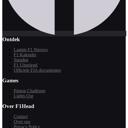
Ontdek
Laatste F1 Nieuws
F1 Kalender
Standen
F1 Uitgelegd
Officiele FIA documenten
Games
Pitstop Challenge
Lights Out
Over F1Head
Contact
Over ons
Privacy Policy