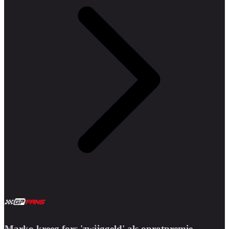
Marko kreeg fors 'zwijggeld' als oprotpremie,