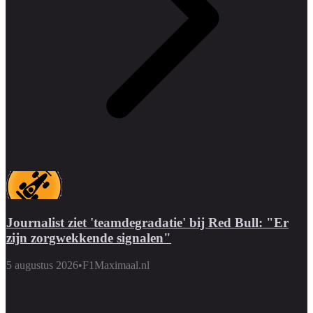
Journalist ziet 'teamdegradatie' bij Red Bull: "Er
zijn zorgwekkende signalen"
5 augustus 2026
•
F1Maximaal.nl