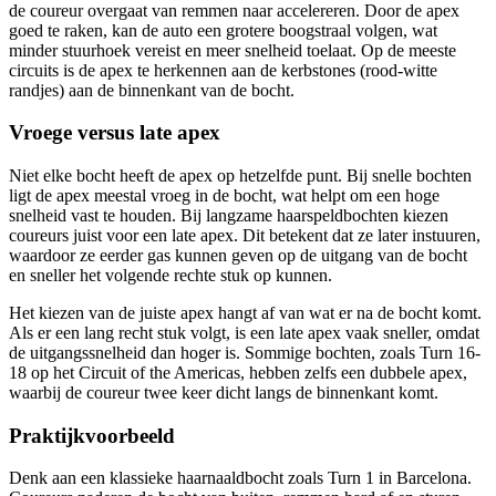
de coureur overgaat van remmen naar accelereren. Door de apex
goed te raken, kan de auto een grotere boogstraal volgen, wat
minder stuurhoek vereist en meer snelheid toelaat. Op de meeste
circuits is de apex te herkennen aan de kerbstones (rood-witte
randjes) aan de binnenkant van de bocht.
Vroege versus late apex
Niet elke bocht heeft de apex op hetzelfde punt. Bij snelle bochten
ligt de apex meestal vroeg in de bocht, wat helpt om een hoge
snelheid vast te houden. Bij langzame haarspeldbochten kiezen
coureurs juist voor een late apex. Dit betekent dat ze later instuuren,
waardoor ze eerder gas kunnen geven op de uitgang van de bocht
en sneller het volgende rechte stuk op kunnen.
Het kiezen van de juiste apex hangt af van wat er na de bocht komt.
Als er een lang recht stuk volgt, is een late apex vaak sneller, omdat
de uitgangssnelheid dan hoger is. Sommige bochten, zoals Turn 16-
18 op het Circuit of the Americas, hebben zelfs een dubbele apex,
waarbij de coureur twee keer dicht langs de binnenkant komt.
Praktijkvoorbeeld
Denk aan een klassieke haarnaaldbocht zoals Turn 1 in Barcelona.