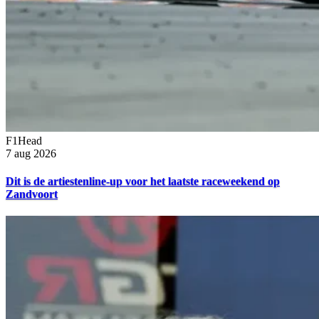
F1Head
7 aug 2026
Dit is de artiestenline-up voor het laatste raceweekend op
Zandvoort