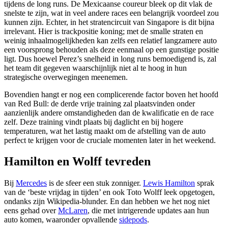
tijdens de long runs. De Mexicaanse coureur bleek op dit vlak de
snelste te zijn, wat in veel andere races een belangrijk voordeel zou
kunnen zijn. Echter, in het stratencircuit van Singapore is dit bijna
irrelevant. Hier is trackpositie koning; met de smalle straten en
weinig inhaalmogelijkheden kan zelfs een relatief langzamere auto
een voorsprong behouden als deze eenmaal op een gunstige positie
ligt. Dus hoewel Perez’s snelheid in long runs bemoedigend is, zal
het team dit gegeven waarschijnlijk niet al te hoog in hun
strategische overwegingen meenemen.
Bovendien hangt er nog een complicerende factor boven het hoofd
van Red Bull: de derde vrije training zal plaatsvinden onder
aanzienlijk andere omstandigheden dan de kwalificatie en de race
zelf. Deze training vindt plaats bij daglicht en bij hogere
temperaturen, wat het lastig maakt om de afstelling van de auto
perfect te krijgen voor de cruciale momenten later in het weekend.
Hamilton en Wolff tevreden
Bij
Mercedes
is de sfeer een stuk zonniger.
Lewis Hamilton
sprak
van de ‘beste vrijdag in tijden’ en ook Toto Wolff leek opgetogen,
ondanks zijn Wikipedia-blunder. En dan hebben we het nog niet
eens gehad over
McLaren
, die met intrigerende updates aan hun
auto komen, waaronder opvallende
sidepods
.