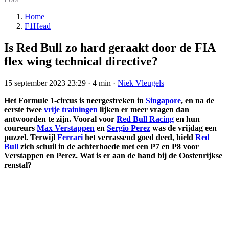
Home
F1Head
Is Red Bull zo hard geraakt door de FIA
flex wing technical directive?
15 september 2023 23:29
·
4 min
·
Niek Vleugels
Het Formule 1-circus is neergestreken in
Singapore
, en na de
eerste twee
vrije trainingen
lijken er meer vragen dan
antwoorden te zijn. Vooral voor
Red Bull Racing
en hun
coureurs
Max Verstappen
en
Sergio Perez
was de vrijdag een
puzzel. Terwijl
Ferrari
het verrassend goed deed, hield
Red
Bull
zich schuil in de achterhoede met een P7 en P8 voor
Verstappen en Perez. Wat is er aan de hand bij de Oostenrijkse
renstal?