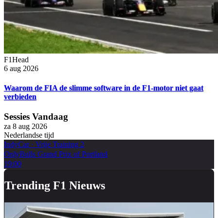
F1Head
6 aug 2026
Waarom de FIA de slimme software in de F1-motor niet gaat
verbieden
Sessies Vandaag
za 8 aug 2026
Nederlandse tijd
IndyCar
·
Vrije Training 2
OnlyBulls Grand Prix of Portland
19:00
Trending F1 Nieuws