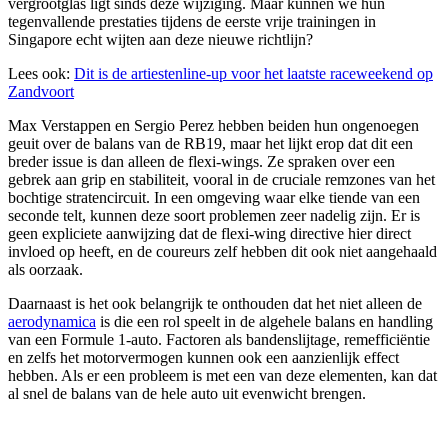
vergrootglas ligt sinds deze wijziging. Maar kunnen we hun
tegenvallende prestaties tijdens de eerste vrije trainingen in
Singapore echt wijten aan deze nieuwe richtlijn?
Lees ook:
Dit is de artiestenline-up voor het laatste raceweekend op
Zandvoort
Max Verstappen en Sergio Perez hebben beiden hun ongenoegen
geuit over de balans van de RB19, maar het lijkt erop dat dit een
breder issue is dan alleen de flexi-wings. Ze spraken over een
gebrek aan grip en stabiliteit, vooral in de cruciale remzones van het
bochtige stratencircuit. In een omgeving waar elke tiende van een
seconde telt, kunnen deze soort problemen zeer nadelig zijn. Er is
geen expliciete aanwijzing dat de flexi-wing directive hier direct
invloed op heeft, en de coureurs zelf hebben dit ook niet aangehaald
als oorzaak.
Daarnaast is het ook belangrijk te onthouden dat het niet alleen de
aerodynamica
is die een rol speelt in de algehele balans en handling
van een Formule 1-auto. Factoren als bandenslijtage, remefficiëntie
en zelfs het motorvermogen kunnen ook een aanzienlijk effect
hebben. Als er een probleem is met een van deze elementen, kan dat
al snel de balans van de hele auto uit evenwicht brengen.