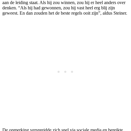
aan de leiding staat. Als hij zou winnen, zou hij er heel anders over
denken. “Als hij had gewonnen, zou hij vast heel erg blij zijn
geweest. En dan zouden het de beste regels ooit zijn”, aldus Steiner.
De opmerking verspreidde zich snel via sociale media en bereikte