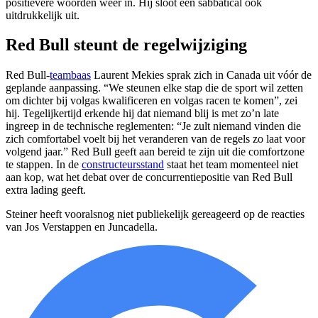
positievere woorden weer in. Hij sloot een sabbatical ook
uitdrukkelijk uit.
Red Bull steunt de regelwijziging
Red Bull-
teambaas
Laurent Mekies sprak zich in Canada uit vóór de
geplande aanpassing. “We steunen elke stap die de sport wil zetten
om dichter bij volgas kwalificeren en volgas racen te komen”, zei
hij. Tegelijkertijd erkende hij dat niemand blij is met zo’n late
ingreep in de technische reglementen: “Je zult niemand vinden die
zich comfortabel voelt bij het veranderen van de regels zo laat voor
volgend jaar.” Red Bull geeft aan bereid te zijn uit die comfortzone
te stappen. In de
constructeursstand
staat het team momenteel niet
aan kop, wat het debat over de concurrentiepositie van Red Bull
extra lading geeft.
Steiner heeft vooralsnog niet publiekelijk gereageerd op de reacties
van Jos Verstappen en Juncadella.