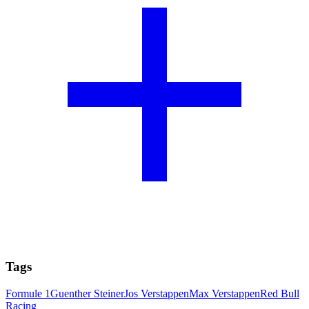
Tags
Formule 1
Guenther Steiner
Jos Verstappen
Max Verstappen
Red Bull
Racing