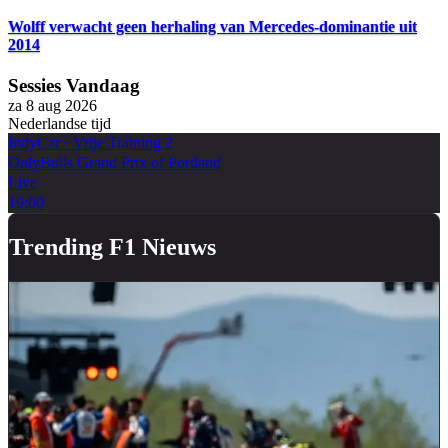
Wolff verwacht geen herhaling van Mercedes-dominantie uit
2014
Sessies Vandaag
za 8 aug 2026
Nederlandse tijd
IndyCar
·
Vrije Training 2
OnlyBulls Grand Prix of Portland
Live
19:00
Trending F1 Nieuws