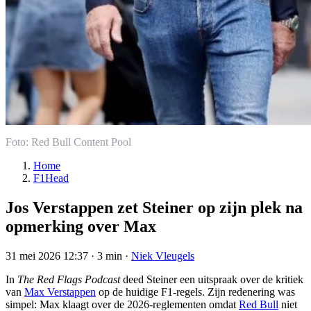
Foto: Red Bull Content Pool
Home
F1Head
Jos Verstappen zet Steiner op zijn plek na
opmerking over Max
31 mei 2026 12:37
·
3 min
·
Niek Vleugels
In
The Red Flags Podcast
deed Steiner een uitspraak over de kritiek
van
Max Verstappen
op de huidige F1-regels. Zijn redenering was
simpel: Max klaagt over de 2026-reglementen omdat
Red Bull
niet