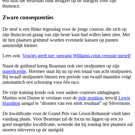
een straf die Bearman flink terugzet op de startgrid voor zijn
thuisrace.
Zware consequenties
De straf is een flinke tegenslag voor de jonge coureur, die zich op
zijn thuiscircuit graag van zijn beste kant had willen laten zien. Met
de tien plaatsen gridstraf worden eventuele kansen op punten
aanzienlijk kleiner.
Lees ook:
Vowles geeft toe: omvang Williams-crisis verraste mezelf
Naast de gridstraf kreeg Bearman ook vier strafpunten op zijn
superlicentie
. Hiermee staat hij nu op een totaal van acht strafpunten.
Bij twaalf strafpunten binnen een periode van twaalf maanden volgt
automatisch een schorsing voor één race.
De vrije training kende ook voor andere coureurs uitdagingen.
Martins wist Dunne te verslaan voor de
pole position
, terwijl
Lewis
Hamilton
aangaf te “dromen van een sterk resultaat” op Silverstone.
De kwalificatie voor de Grand Prix van Groot-Brittannië vindt later
vandaag plaats. Voor Bearman zal de focus nu liggen op een zo
goed mogelijke kwalificatie, wetende dat hij zondag tien plaatsen zal
moeten inleveren op de startgrid.