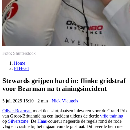
Foto: Shutterstock
Home
F1Head
Stewards grijpen hard in: flinke gridstraf
voor Bearman na trainingsincident
5 juli 2025 15:10
·
2 min
·
Niek Vleugels
Oliver Bearman
moet tien startplaatsen inleveren voor de Grand Prix
van Groot-Brittannië na een incident tijdens de derde
vrije training
op
Silverstone
. De
Haas
-coureur negeerde de regels rond de rode
vlag en crashte bij het ingaan van de pitstraat. Dit leverde hem niet