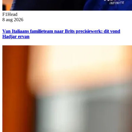
F1Head
8 aug 2026
Van Italiaans familieteam naar Brits precisiewerk: dit vond
Hadjar ervan