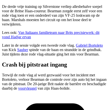
De derde vrije training op Silverstone verliep allesbehalve soepel
voor de Britse Haas-coureur. Bearman zorgde eerst zelf voor een
rode vlag toen er een onderdeel van zijn VF-25 loskwam op de
baan. Marshals moesten het circuit op om het losse deel te
verwijderen.
Lees ook:
Van Italiaans familieteam naar Brits precisiewerk: dit
vond Hadjar ervan
Later in de sessie volgde een tweede rode vlag.
Gabriel Bortoleto
van Kick
Sauber
spinde van de baan en strandde in de grindbak.
Juist tijdens deze rode vlag-situatie ging het mis voor Bearman.
Crash bij pitstraat ingang
Terwijl de rode vlag al werd gezwaaid voor het incident met
Bortoleto, verloor Bearman de controle over zijn auto bij het ingaan
van de pitstraat. De 20-jarige Brit raakte de barrière en beschadigde
daarbij de
voorvleugel
van zijn Haas-bolide.