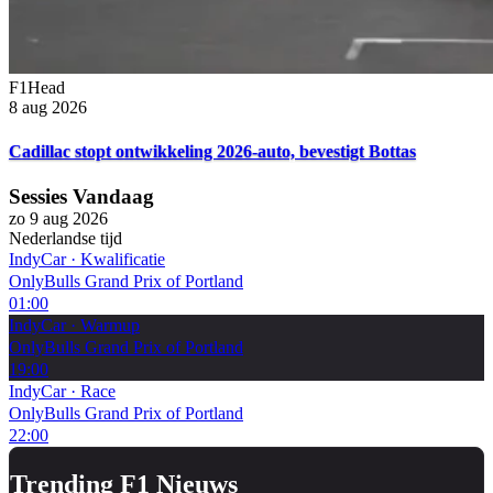
F1Head
8 aug 2026
Cadillac stopt ontwikkeling 2026-auto, bevestigt Bottas
Sessies Vandaag
zo 9 aug 2026
Nederlandse tijd
IndyCar
·
Kwalificatie
OnlyBulls Grand Prix of Portland
01:00
IndyCar
·
Warmup
OnlyBulls Grand Prix of Portland
19:00
IndyCar
·
Race
OnlyBulls Grand Prix of Portland
22:00
Trending F1 Nieuws