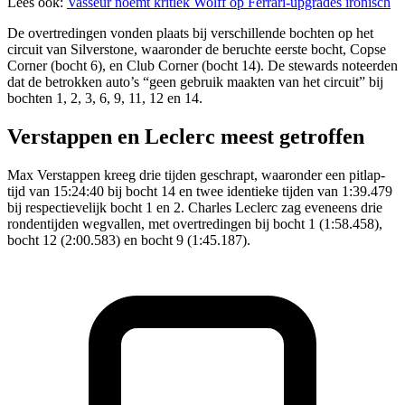
Lees ook:
Vasseur noemt kritiek Wolff op Ferrari-upgrades ironisch
De overtredingen vonden plaats bij verschillende bochten op het
circuit van Silverstone, waaronder de beruchte eerste bocht, Copse
Corner (bocht 6), en Club Corner (bocht 14). De stewards noteerden
dat de betrokken auto’s “geen gebruik maakten van het circuit” bij
bochten 1, 2, 3, 6, 9, 11, 12 en 14.
Verstappen en Leclerc meest getroffen
Max Verstappen kreeg drie tijden geschrapt, waaronder een pitlap-
tijd van 15:24:40 bij bocht 14 en twee identieke tijden van 1:39.479
bij respectievelijk bocht 1 en 2. Charles Leclerc zag eveneens drie
rondentijden wegvallen, met overtredingen bij bocht 1 (1:58.458),
bocht 12 (2:00.583) en bocht 9 (1:45.187).