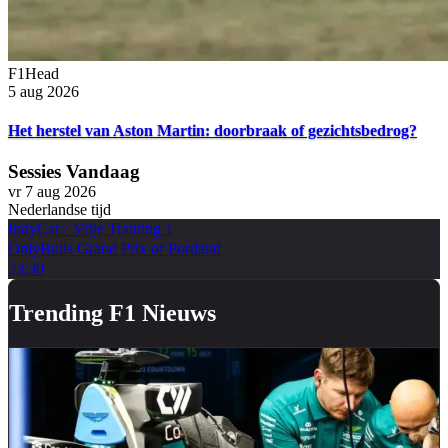
F1Head
5 aug 2026
Het herstel van Aston Martin: doorbraak of gezichtsbedrog?
Sessies Vandaag
vr 7 aug 2026
Nederlandse tijd
IndyCar
·
Vrije Training 1
OnlyBulls Grand Prix of Portland
23:30
Trending F1 Nieuws