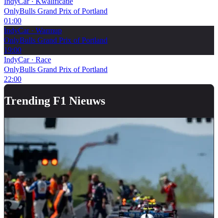
IndyCar
·
Kwalificatie
OnlyBulls Grand Prix of Portland
01:00
IndyCar
·
Warmup
OnlyBulls Grand Prix of Portland
19:00
IndyCar
·
Race
OnlyBulls Grand Prix of Portland
22:00
Trending F1 Nieuws