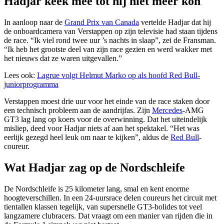
Hadjar keek mee tot hij niet meer kon
In aanloop naar de
Grand Prix van Canada
vertelde Hadjar dat hij
de onboardcamera van Verstappen op zijn televisie had staan tijdens
de race. “Ik viel rond twee uur ’s nachts in slaap”, zei de Fransman.
“Ik heb het grootste deel van zijn race gezien en werd wakker met
het nieuws dat ze waren uitgevallen.”
Lees ook:
Lagrue volgt Helmut Marko op als hoofd Red Bull-
juniorprogramma
Verstappen moest drie uur voor het einde van de race staken door
een technisch probleem aan de aandrijfas. Zijn
Mercedes
-AMG
GT3 lag lang op koers voor de overwinning. Dat het uiteindelijk
misliep, deed voor Hadjar niets af aan het spektakel. “Het was
eerlijk gezegd heel leuk om naar te kijken”, aldus de
Red Bull
-
coureur.
Wat Hadjar zag op de Nordschleife
De Nordschleife is 25 kilometer lang, smal en kent enorme
hoogteverschillen. In een 24-uursrace delen coureurs het circuit met
tientallen klassen tegelijk, van supersnelle GT3-bolides tot veel
langzamere clubracers. Dat vraagt om een manier van rijden die in