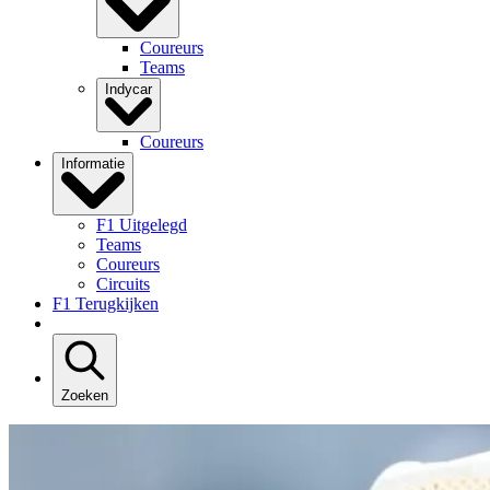
Coureurs
Teams
Indycar
Coureurs
Informatie
F1 Uitgelegd
Teams
Coureurs
Circuits
F1 Terugkijken
Zoeken