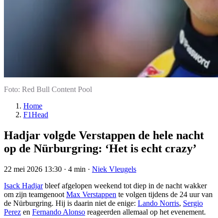
Foto: Red Bull Content Pool
Home
F1Head
Hadjar volgde Verstappen de hele nacht
op de Nürburgring: ‘Het is echt crazy’
22 mei 2026 13:30
·
4 min
·
Niek Vleugels
Isack Hadjar
bleef afgelopen weekend tot diep in de nacht wakker
om zijn teamgenoot
Max Verstappen
te volgen tijdens de 24 uur van
de Nürburgring. Hij is daarin niet de enige:
Lando Norris
,
Sergio
Perez
en
Fernando Alonso
reageerden allemaal op het evenement.