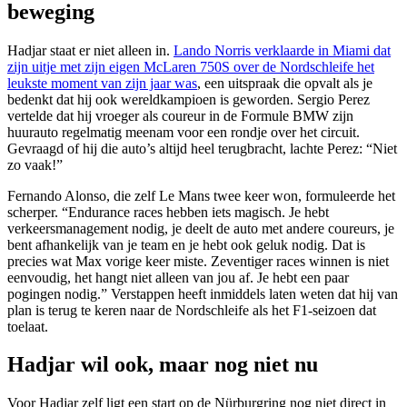
beweging
Hadjar staat er niet alleen in.
Lando Norris verklaarde in Miami dat
zijn uitje met zijn eigen McLaren 750S over de Nordschleife het
leukste moment van zijn jaar was
, een uitspraak die opvalt als je
bedenkt dat hij ook wereldkampioen is geworden. Sergio Perez
vertelde dat hij vroeger als coureur in de Formule BMW zijn
huurauto regelmatig meenam voor een rondje over het circuit.
Gevraagd of hij die auto’s altijd heel terugbracht, lachte Perez: “Niet
zo vaak!”
Fernando Alonso, die zelf Le Mans twee keer won, formuleerde het
scherper. “Endurance races hebben iets magisch. Je hebt
verkeersmanagement nodig, je deelt de auto met andere coureurs, je
bent afhankelijk van je team en je hebt ook geluk nodig. Dat is
precies wat Max vorige keer miste. Zeventiger races winnen is niet
eenvoudig, het hangt niet alleen van jou af. Je hebt een paar
pogingen nodig.” Verstappen heeft inmiddels laten weten dat hij van
plan is terug te keren naar de Nordschleife als het F1-seizoen dat
toelaat.
Hadjar wil ook, maar nog niet nu
Voor Hadjar zelf ligt een start op de Nürburgring nog niet direct in