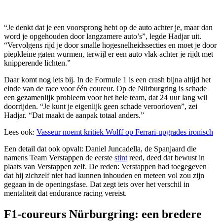
“Je denkt dat je een voorsprong hebt op de auto achter je, maar dan
word je opgehouden door langzamere auto’s”, legde Hadjar uit.
“Vervolgens rijd je door smalle hogesnelheidssecties en moet je door
piepkleine gaten wurmen, terwijl er een auto vlak achter je rijdt met
knipperende lichten.”
Daar komt nog iets bij. In de Formule 1 is een crash bijna altijd het
einde van de race voor één coureur. Op de Nürburgring is schade
een gezamenlijk probleem voor het hele team, dat 24 uur lang wil
doorrijden. “Je kunt je eigenlijk geen schade veroorloven”, zei
Hadjar. “Dat maakt de aanpak totaal anders.”
Lees ook:
Vasseur noemt kritiek Wolff op Ferrari-upgrades ironisch
Een detail dat ook opvalt: Daniel Juncadella, de Spanjaard die
namens Team Verstappen de eerste
stint
reed, deed dat bewust in
plaats van Verstappen zelf. De reden: Verstappen had toegegeven
dat hij zichzelf niet had kunnen inhouden en meteen vol zou zijn
gegaan in de openingsfase. Dat zegt iets over het verschil in
mentaliteit dat endurance racing vereist.
F1-coureurs Nürburgring: een bredere