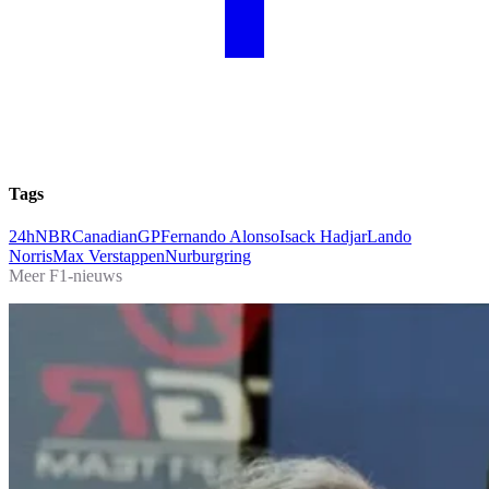
Tags
24hNBR
CanadianGP
Fernando Alonso
Isack Hadjar
Lando
Norris
Max Verstappen
Nurburgring
Meer F1-nieuws