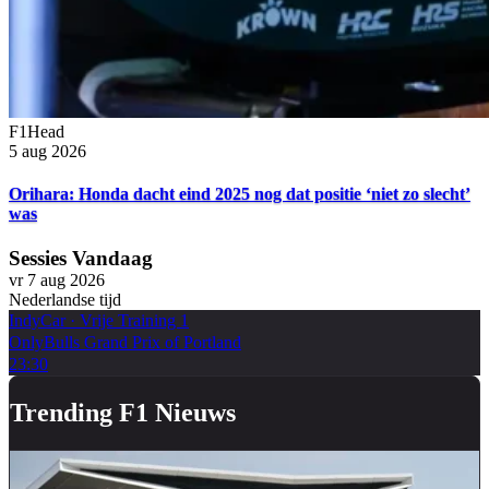
F1Head
5 aug 2026
Orihara: Honda dacht eind 2025 nog dat positie ‘niet zo slecht’
was
Sessies Vandaag
vr 7 aug 2026
Nederlandse tijd
IndyCar
·
Vrije Training 1
OnlyBulls Grand Prix of Portland
23:30
Trending F1 Nieuws