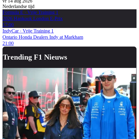
vr 14 aug 2026
Nederlandse tijd
Formula E
·
Vrije Training 1
2026 Hankook London E-Prix
17:00
IndyCar
·
Vrije Training 1
Ontario Honda Dealers Indy at Markham
21:00
Trending F1 Nieuws