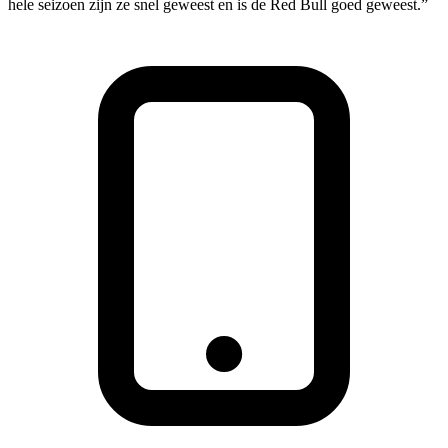
hele seizoen zijn ze snel geweest en is de Red Bull goed geweest.”