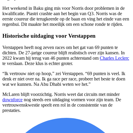
Het weekend in Baku ging mis voor Norris door problemen in de
kwalificatie. Piastri crashte aan het begin van Q3. Norris was de
eerste coureur die terugkeerde op de baan en ving het einde van een
regenbui. Dit maakte het moeilijk om een schone ronde te rijden.
Historische uitdaging voor Verstappen
Verstappen heeft nog zeven races om het gat van 69 punten te
dichten. De 27-jarige coureur blijft realistisch over zijn kansen. In
2022 kwam hij terug van 46 punten achterstand om
Charles Leclerc
te verslaan. Deze klus is echter groter.
“Ik vertrouw niet op hoop,” zei Verstappen. “69 punten is veel. Ik
denk er niet over na. Ik ga race per race, probeer het beste te doen
wat we kunnen. Na Abu Dhabi weten we het.”
McLaren blijft voorzichtig. Norris weet dat circuits met minder
downforce
nog steeds een uitdaging vormen voor zijn team. De
vertrouwenskwestie speelt een rol in de consistentie van de
prestaties.