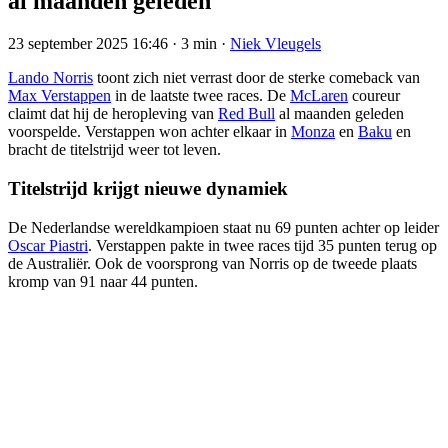
al maanden geleden
23 september 2025 16:46
·
3 min
·
Niek Vleugels
Lando Norris
toont zich niet verrast door de sterke comeback van
Max Verstappen
in de laatste twee races. De
McLaren
coureur
claimt dat hij de heropleving van
Red Bull
al maanden geleden
voorspelde. Verstappen won achter elkaar in
Monza
en
Baku
en
bracht de titelstrijd weer tot leven.
Titelstrijd krijgt nieuwe dynamiek
De Nederlandse wereldkampioen staat nu 69 punten achter op leider
Oscar Piastri
. Verstappen pakte in twee races tijd 35 punten terug op
de Australiër. Ook de voorsprong van Norris op de tweede plaats
kromp van 91 naar 44 punten.