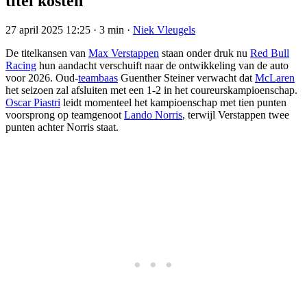
titel kosten
27 april 2025 12:25
·
3 min
·
Niek Vleugels
De titelkansen van
Max Verstappen
staan onder druk nu
Red Bull
Racing
hun aandacht verschuift naar de ontwikkeling van de auto
voor 2026. Oud-
teambaas
Guenther Steiner verwacht dat
McLaren
het seizoen zal afsluiten met een 1-2 in het coureurskampioenschap.
Oscar Piastri
leidt momenteel het kampioenschap met tien punten
voorsprong op teamgenoot
Lando Norris
, terwijl Verstappen twee
punten achter Norris staat.