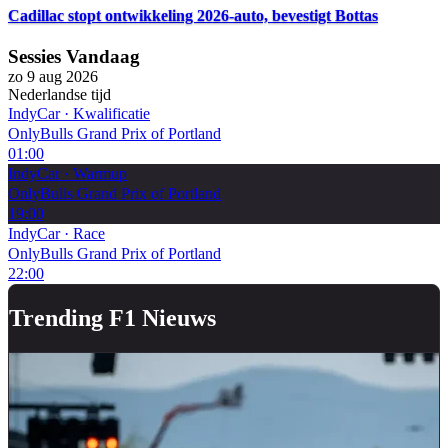
Cadillac stopt ontwikkeling 2026-auto, bevestigt Bottas
Sessies Vandaag
zo 9 aug 2026
Nederlandse tijd
IndyCar
·
Kwalificatie
OnlyBulls Grand Prix of Portland
01:00
IndyCar
·
Warmup
OnlyBulls Grand Prix of Portland
19:00
IndyCar
·
Race
OnlyBulls Grand Prix of Portland
22:00
Trending F1 Nieuws