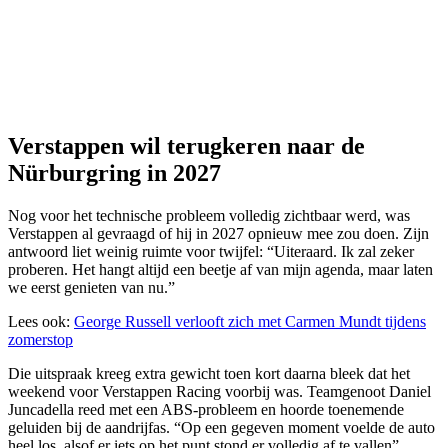
Verstappen wil terugkeren naar de
Nürburgring in 2027
Nog voor het technische probleem volledig zichtbaar werd, was
Verstappen al gevraagd of hij in 2027 opnieuw mee zou doen. Zijn
antwoord liet weinig ruimte voor twijfel: “Uiteraard. Ik zal zeker
proberen. Het hangt altijd een beetje af van mijn agenda, maar laten
we eerst genieten van nu.”
Lees ook:
George Russell verlooft zich met Carmen Mundt tijdens
zomerstop
Die uitspraak kreeg extra gewicht toen kort daarna bleek dat het
weekend voor Verstappen Racing voorbij was. Teamgenoot Daniel
Juncadella reed met een ABS-probleem en hoorde toenemende
geluiden bij de aandrijfas. “Op een gegeven moment voelde de auto
heel los, alsof er iets op het punt stond er volledig af te vallen”,