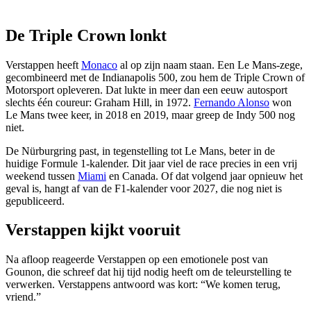
De Triple Crown lonkt
Verstappen heeft
Monaco
al op zijn naam staan. Een Le Mans-zege,
gecombineerd met de Indianapolis 500, zou hem de Triple Crown of
Motorsport opleveren. Dat lukte in meer dan een eeuw autosport
slechts één coureur: Graham Hill, in 1972.
Fernando Alonso
won
Le Mans twee keer, in 2018 en 2019, maar greep de Indy 500 nog
niet.
De Nürburgring past, in tegenstelling tot Le Mans, beter in de
huidige Formule 1-kalender. Dit jaar viel de race precies in een vrij
weekend tussen
Miami
en Canada. Of dat volgend jaar opnieuw het
geval is, hangt af van de F1-kalender voor 2027, die nog niet is
gepubliceerd.
Verstappen kijkt vooruit
Na afloop reageerde Verstappen op een emotionele post van
Gounon, die schreef dat hij tijd nodig heeft om de teleurstelling te
verwerken. Verstappens antwoord was kort: “We komen terug,
vriend.”