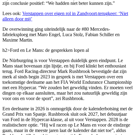
zijn conclusie positief: “We hadden niet beter kunnen zijn.”
Lees ook:
Verstappen over eigen rol in Zandvoort-terugkeer: ‘Niet
alleen door mij’
De overwinning ging uiteindelijk naar de #80 Mercedes-
fabrieksploeg met Maro Engel, Luca Stolz, Fabian Schiller en
Maxime Martin.
h2>Ford en Le Mans: de gesprekken lopen al
De Nürburgring is voor Verstappen duidelijk geen eindpunt. Le
Mans staat bovenaan zijn lijstje, en bij Ford klinkt het enthousiast
terug. Ford Racing-directeur Mark Rushbrook bevestigde dat zijn
merk al sinds begin 2023 in gesprek is met Verstappen over een
toekomstige deelname aan het FIA World Endurance Championship
met een Hypercar. “We zouden het geweldig vinden. Er moeten veel
dingen op elkaar aansluiten, maar het zou natuurlijk geweldig zijn
voor ons en voor de sport”, zei Rushbrook.
Een deelname in 2026 is onmogelijk door de kalenderbotsing met de
Grand Prix van Spanje. Rushbrook sluit ook 2027, het debuutjaar
van Ford in de Hypercar-klasse, al uit voor Verstappen. 2028 is de
realistischere optie. “Hij wil racen op Le Mans en voor de eindzege
gaan, maar in de meeste jaren laat de kalender dat niet toe”, aldus