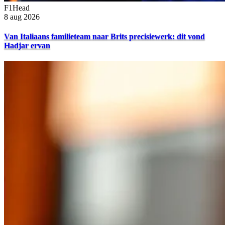
F1Head
8 aug 2026
Van Italiaans familieteam naar Brits precisiewerk: dit vond
Hadjar ervan