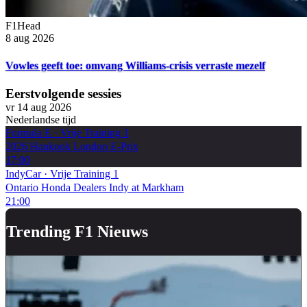
F1Head
8 aug 2026
Vowles geeft toe: omvang Williams-crisis verraste mezelf
Eerstvolgende sessies
vr 14 aug 2026
Nederlandse tijd
Formula E
·
Vrije Training 1
2026 Hankook London E-Prix
17:00
IndyCar
·
Vrije Training 1
Ontario Honda Dealers Indy at Markham
21:00
Trending F1 Nieuws