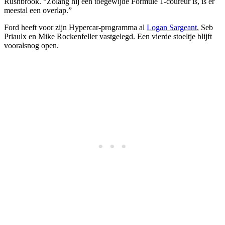
Rushbrook. “Zolang hij een toegewijde Formule 1-coureur is, is er
meestal een overlap.”
Ford heeft voor zijn Hypercar-programma al
Logan Sargeant
, Seb
Priaulx en Mike Rockenfeller vastgelegd. Een vierde stoeltje blijft
vooralsnog open.