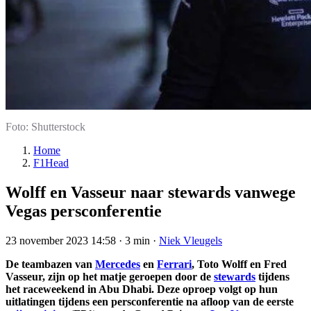
Foto: Shutterstock
Home
F1Head
Wolff en Vasseur naar stewards vanwege
Vegas persconferentie
23 november 2023 14:58
·
3 min
·
Niek Vleugels
De teambazen van
Mercedes
en
Ferrari
, Toto Wolff en Fred
Vasseur, zijn op het matje geroepen door de
stewards
tijdens
het raceweekend in Abu Dhabi. Deze oproep volgt op hun
uitlatingen tijdens een persconferentie na afloop van de eerste