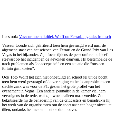
Lees ook:
Vasseur noemt kritiek Wolff op Ferrari-upgrades ironisch
Vasseur toonde zich geïrriteerd toen hem gevraagd werd naar de
algemene staat van het seizoen van Ferrari en de Grand Prix van Las
Vegas in het bijzonder. Zijn focus tijdens de persconferentie bleef
steevast op het incident en de gevolgen daarvan. Hij bestempelde de
track problemen als “onacceptabel” en een situatie die “ons een
fortuin gaat kosten”.
Ook Toto Wolff liet zich niet onbetuigd en schoot fel uit de bocht
toen hem werd gevraagd of de vertraging en het baanprobleem een
slechte zaak was voor de F1, gezien het grote profiel van het
evenement in Vegas. Een andere journalist in de kamer viel hem
vervolgens in de rede, wat zijn woede alleen maar voedde. Zo
bekritiseerde hij de benadering van de criticasters en benadrukte hij
het werk van de organisatoren om de sport naar een hoger niveau te
tillen, ondanks het incident met de drain cover.