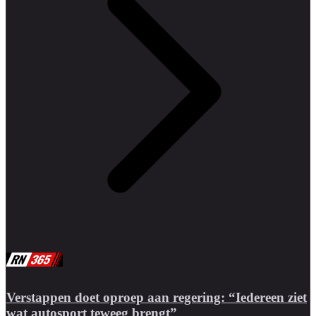
Verstappen doet oproep aan regering: “Iedereen ziet
wat autosport teweeg brengt”