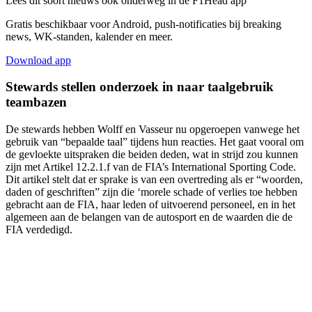
Lees dit soort nieuws ook onderweg in de F1Head app
Gratis beschikbaar voor Android, push-notificaties bij breaking
news, WK-standen, kalender en meer.
Download app
Stewards stellen onderzoek in naar taalgebruik
teambazen
De stewards hebben Wolff en Vasseur nu opgeroepen vanwege het
gebruik van “bepaalde taal” tijdens hun reacties. Het gaat vooral om
de gevloekte uitspraken die beiden deden, wat in strijd zou kunnen
zijn met Artikel 12.2.1.f van de FIA’s International Sporting Code.
Dit artikel stelt dat er sprake is van een overtreding als er “woorden,
daden of geschriften” zijn die ‘morele schade of verlies toe hebben
gebracht aan de FIA, haar leden of uitvoerend personeel, en in het
algemeen aan de belangen van de autosport en de waarden die de
FIA verdedigd.