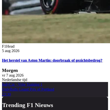
F1Head
5 aug 2026
Het herstel van Aston Martin: doorbraak of gezichtsbedrog?
Morgen
vr 7 aug 2026
Nederlandse tijd
IndyCar
·
Vrije Training 1
OnlyBulls Grand Prix of Portland
23:30
Trending F1 Nieuws