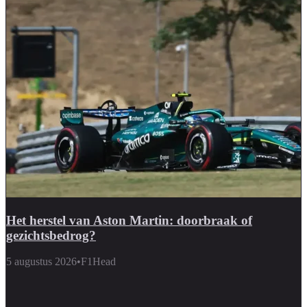
Het herstel van Aston Martin: doorbraak of
gezichtsbedrog?
5 augustus 2026
•
F1Head