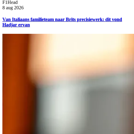
F1Head
8 aug 2026
Van Italiaans familieteam naar Brits precisiewerk: dit vond
Hadjar ervan