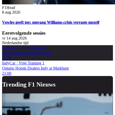
F1Head
8 aug 2026
Vowles geeft toe: omvang Williams-crisis verraste mezelf
Eerstvolgende sessies
vr 14 aug 2026
Nederlandse tijd
Formula E
·
Vrije Training 1
2026 Hankook London E-Prix
17:00
IndyCar
·
Vrije Training 1
Ontario Honda Dealers Indy at Markham
21:00
Trending F1 Nieuws