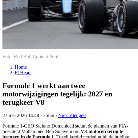
Foto: Red Bull Content Pool
Home
F1Head
Formule 1 werkt aan twee
motorwijzigingen tegelijk: 2027 en
terugkeer V8
27 mei 2026 14:48
·
3 min
·
Niek Vleugels
Formule 1-CEO Stefano Domenicali steunt de plannen van FIA-
president Mohammed Ben Sulayem om
V8-motoren terug te
brengen in de Formule 1
. Tegelijkertijd verdedigt hij de huidige