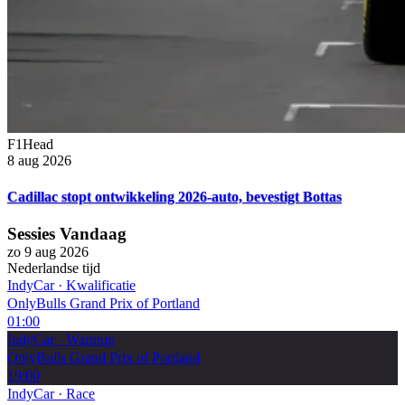
F1Head
8 aug 2026
Cadillac stopt ontwikkeling 2026-auto, bevestigt Bottas
Sessies Vandaag
zo 9 aug 2026
Nederlandse tijd
IndyCar
·
Kwalificatie
OnlyBulls Grand Prix of Portland
01:00
IndyCar
·
Warmup
OnlyBulls Grand Prix of Portland
19:00
IndyCar
·
Race