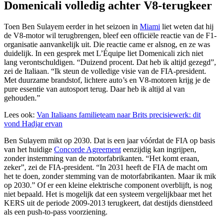
Domenicali volledig achter V8-terugkeer
Toen Ben Sulayem eerder in het seizoen in
Miami
liet weten dat hij
de V8-motor wil terugbrengen, bleef een officiële reactie van de F1-
organisatie aanvankelijk uit. Die reactie came er alsnog, en ze was
duidelijk. In een gesprek met L’Équipe liet Domenicali zich niet
lang verontschuldigen. “Duizend procent. Dat heb ik altijd gezegd”,
zei de Italiaan. “Ik steun de volledige visie van de FIA-president.
Met duurzame brandstof, lichtere auto’s en V8-motoren krijg je de
pure essentie van autosport terug. Daar heb ik altijd al van
gehouden.”
Lees ook:
Van Italiaans familieteam naar Brits precisiewerk: dit
vond Hadjar ervan
Ben Sulayem mikt op 2030. Dat is een jaar vóórdat de FIA op basis
van het huidige
Concorde Agreement
eenzijdig kan ingrijpen,
zonder instemming van de motorfabrikanten. “Het komt eraan,
zeker”, zei de FIA-president. “In 2031 heeft de FIA de macht om
het te doen, zonder stemming van de motorfabrikanten. Maar ik mik
op 2030.” Of er een kleine elektrische component overblijft, is nog
niet bepaald. Het is mogelijk dat een systeem vergelijkbaar met het
KERS uit de periode 2009-2013 terugkeert, dat destijds dienstdeed
als een push-to-pass voorziening.