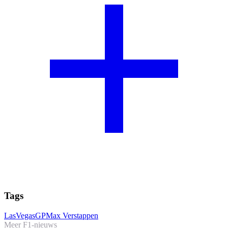
Tags
LasVegasGP
Max Verstappen
Meer F1-nieuws