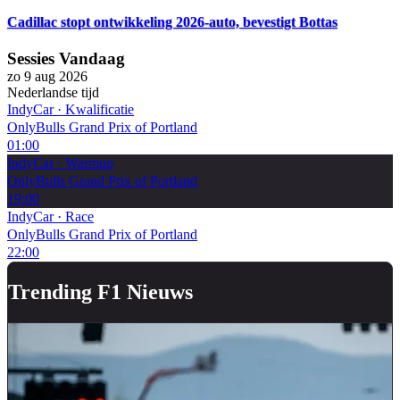
Cadillac stopt ontwikkeling 2026-auto, bevestigt Bottas
Sessies Vandaag
zo 9 aug 2026
Nederlandse tijd
IndyCar
·
Kwalificatie
OnlyBulls Grand Prix of Portland
01:00
IndyCar
·
Warmup
OnlyBulls Grand Prix of Portland
19:00
IndyCar
·
Race
OnlyBulls Grand Prix of Portland
22:00
Trending F1 Nieuws