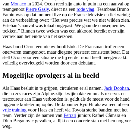
van
Monaco
in 2024. Ocon reed zijn auto in puin na een aanval op
teamgenoot
Pierre Gasly
, direct na een
rode vlag
. Teambaas Bruno
Famin was op dat moment live op de Franse televisie en liet weinig
aan de verbeelding over: “Het was precies wat we niet wilden zien.
Esteban’s aanval was totaal ongepast. We gaan de consequenties
trekken.” Binnen twee weken was een akkoord bereikt over zijn
vertrek aan het einde van het seizoen.
Haas bood Ocon een nieuw hoofdstuk. De Fransman trof er een
onervaren teamgenoot, maar diegene presteert consistent beter. Dat
stelt Ocon voor een situatie die hij eerder nooit heeft meegemaakt:
volledig overvleugeld worden door een debutant.
Mogelijke opvolgers al in beeld
Als Haas besluit in te grijpen, circuleren er al namen.
Jack Doohan
,
die na zes races zijn Alpine-zitje kwijtraakte en nu als reserve- en
testcoureur aan Haas verbonden is, geldt als de meest voor de hand
liggende kortetermijnoptie. De Japanner Ryō Hirakawa reed al een
vrije training
voor Haas en heeft via Toyota sterke banden met het
team. Verder zijn de namen van
Ferrari
-juniors Rafael Câmara en
Dino Beganovic gevallen, al lijkt een concrete stap met hen nog ver
weg.