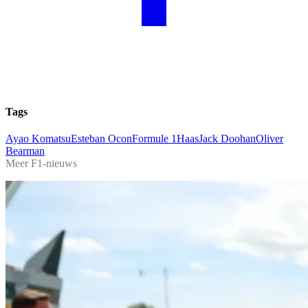
Tags
Ayao Komatsu
Esteban Ocon
Formule 1
Haas
Jack Doohan
Oliver
Bearman
Meer F1-nieuws