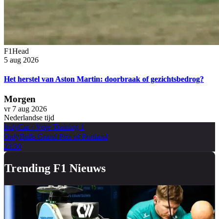
F1Head
5 aug 2026
Het herstel van Aston Martin: doorbraak of gezichtsbedrog?
Morgen
vr 7 aug 2026
Nederlandse tijd
IndyCar
·
Vrije Training 1
OnlyBulls Grand Prix of Portland
23:30
Trending F1 Nieuws