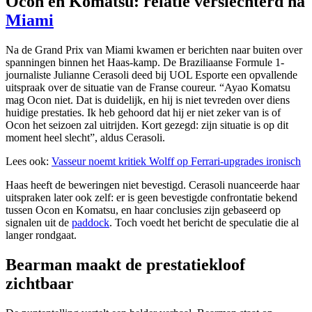
Ocon en Komatsu: relatie verslechterd na
Miami
Na de Grand Prix van Miami kwamen er berichten naar buiten over
spanningen binnen het Haas-kamp. De Braziliaanse Formule 1-
journaliste Julianne Cerasoli deed bij UOL Esporte een opvallende
uitspraak over de situatie van de Franse coureur. “Ayao Komatsu
mag Ocon niet. Dat is duidelijk, en hij is niet tevreden over diens
huidige prestaties. Ik heb gehoord dat hij er niet zeker van is of
Ocon het seizoen zal uitrijden. Kort gezegd: zijn situatie is op dit
moment heel slecht”, aldus Cerasoli.
Lees ook:
Vasseur noemt kritiek Wolff op Ferrari-upgrades ironisch
Haas heeft de beweringen niet bevestigd. Cerasoli nuanceerde haar
uitspraken later ook zelf: er is geen bevestigde confrontatie bekend
tussen Ocon en Komatsu, en haar conclusies zijn gebaseerd op
signalen uit de
paddock
. Toch voedt het bericht de speculatie die al
langer rondgaat.
Bearman maakt de prestatiekloof
zichtbaar