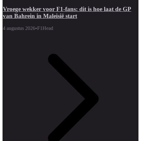
Vroege wekker voor F1-fans: dit is hoe laat de GP
van Bahrein in Maleisië start
4 augustus 2026
•
F1Head