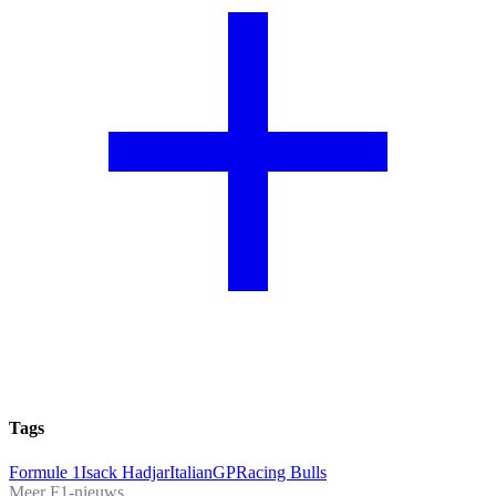
Tags
Formule 1
Isack Hadjar
ItalianGP
Racing Bulls
Meer F1-nieuws