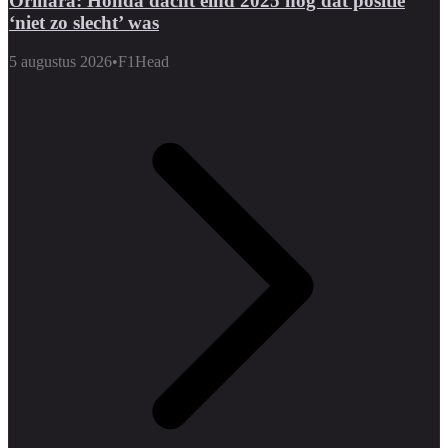
Orihara: Honda dacht eind 2025 nog dat positie
‘niet zo slecht’ was
5 augustus 2026
•
F1Head