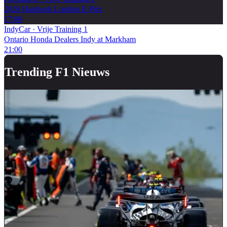
2026 Hankook London E-Prix
17:00
IndyCar
·
Vrije Training 1
Ontario Honda Dealers Indy at Markham
21:00
Trending F1 Nieuws