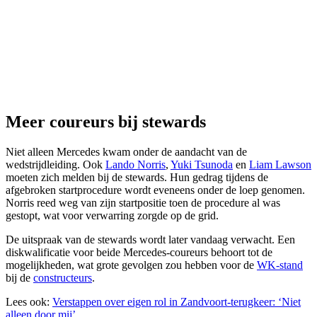
Meer coureurs bij stewards
Niet alleen Mercedes kwam onder de aandacht van de
wedstrijdleiding. Ook
Lando Norris
,
Yuki Tsunoda
en
Liam Lawson
moeten zich melden bij de stewards. Hun gedrag tijdens de
afgebroken startprocedure wordt eveneens onder de loep genomen.
Norris reed weg van zijn startpositie toen de procedure al was
gestopt, wat voor verwarring zorgde op de grid.
De uitspraak van de stewards wordt later vandaag verwacht. Een
diskwalificatie voor beide Mercedes-coureurs behoort tot de
mogelijkheden, wat grote gevolgen zou hebben voor de
WK-stand
bij de
constructeurs
.
Lees ook:
Verstappen over eigen rol in Zandvoort-terugkeer: ‘Niet
alleen door mij’