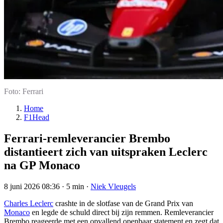
Foto: Ferrari
Home
F1Head
Ferrari-remleverancier Brembo
distantieert zich van uitspraken Leclerc
na GP Monaco
8 juni 2026 08:36
·
5 min
·
Niek Vleugels
Charles Leclerc
crashte in de slotfase van de Grand Prix van
Monaco
en legde de schuld direct bij zijn remmen. Remleverancier
Brembo reageerde met een opvallend openbaar statement en zegt dat