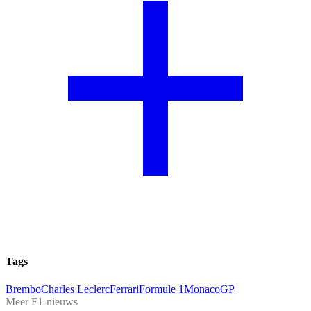
Tags
Brembo
Charles Leclerc
Ferrari
Formule 1
MonacoGP
Meer F1-nieuws