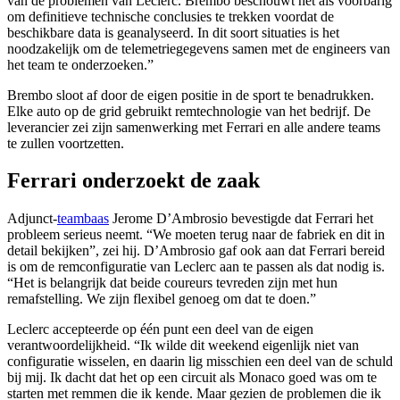
van de problemen van Leclerc. Brembo beschouwt het als voorbarig
om definitieve technische conclusies te trekken voordat de
beschikbare data is geanalyseerd. In dit soort situaties is het
noodzakelijk om de telemetriegegevens samen met de engineers van
het team te onderzoeken.”
Brembo sloot af door de eigen positie in de sport te benadrukken.
Elke auto op de grid gebruikt remtechnologie van het bedrijf. De
leverancier zei zijn samenwerking met Ferrari en alle andere teams
te zullen voortzetten.
Ferrari onderzoekt de zaak
Adjunct-
teambaas
Jerome D’Ambrosio bevestigde dat Ferrari het
probleem serieus neemt. “We moeten terug naar de fabriek en dit in
detail bekijken”, zei hij. D’Ambrosio gaf ook aan dat Ferrari bereid
is om de remconfiguratie van Leclerc aan te passen als dat nodig is.
“Het is belangrijk dat beide coureurs tevreden zijn met hun
remafstelling. We zijn flexibel genoeg om dat te doen.”
Leclerc accepteerde op één punt een deel van de eigen
verantwoordelijkheid. “Ik wilde dit weekend eigenlijk niet van
configuratie wisselen, en daarin lig misschien een deel van de schuld
bij mij. Ik dacht dat het op een circuit als Monaco goed was om te
starten met remmen die ik kende. Maar gezien de problemen die ik