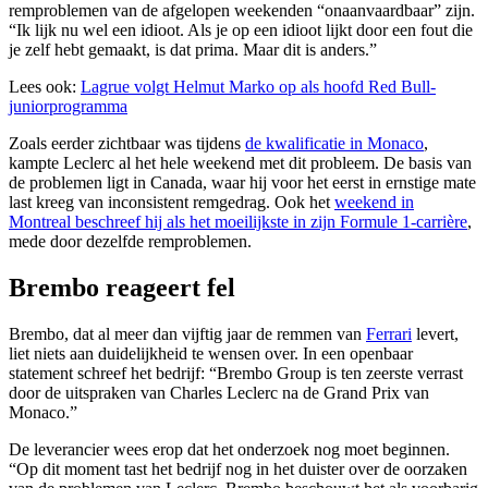
remproblemen van de afgelopen weekenden “onaanvaardbaar” zijn.
“Ik lijk nu wel een idioot. Als je op een idioot lijkt door een fout die
je zelf hebt gemaakt, is dat prima. Maar dit is anders.”
Lees ook:
Lagrue volgt Helmut Marko op als hoofd Red Bull-
juniorprogramma
Zoals eerder zichtbaar was tijdens
de kwalificatie in Monaco
,
kampte Leclerc al het hele weekend met dit probleem. De basis van
de problemen ligt in Canada, waar hij voor het eerst in ernstige mate
last kreeg van inconsistent remgedrag. Ook het
weekend in
Montreal beschreef hij als het moeilijkste in zijn Formule 1-carrière
,
mede door dezelfde remproblemen.
Brembo reageert fel
Brembo, dat al meer dan vijftig jaar de remmen van
Ferrari
levert,
liet niets aan duidelijkheid te wensen over. In een openbaar
statement schreef het bedrijf: “Brembo Group is ten zeerste verrast
door de uitspraken van Charles Leclerc na de Grand Prix van
Monaco.”
De leverancier wees erop dat het onderzoek nog moet beginnen.
“Op dit moment tast het bedrijf nog in het duister over de oorzaken