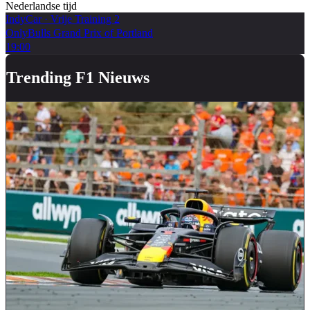
Nederlandse tijd
IndyCar
·
Vrije Training 2
OnlyBulls Grand Prix of Portland
19:00
Trending F1 Nieuws