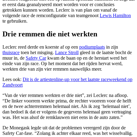
er eerst data geanalyseerd moet worden voor er conclusies
getrokken kunnen worden. Leclerc is van plan om vanaf de
volgende race de remconfiguratie van teamgenoot
Lewis Hamilton
te gebruiken.
Drie remmen die niet werkten
Leclerc reed derde en koerste af op een
podiumplaats
in zijn
thuisrace
toen het misging.
Lance Stroll
gleed in de laatste bocht de
muur in, de
Safety Car
kwam de baan op en de herstart werd het
einde van zijn race. Op het moment dat het rijden hervat werd,
werkten drie van zijn vier remmen nauwelijks meer.
Lees ook:
Dit is de artiestenline-up voor het laatste raceweekend op
Zandvoort
“Van de vier remmen werkten er drie niet”, zei Leclerc na afloop.
“De linker voorrem werkte prima, de rechter voorrem voor de helft
en de twee achterremmen helemaal niet. Als ik zeg ‘helemaal niet’,
dan bedoel ik dat er volgens de gegevens helemaal geen vertraging
was. Het was alsof de remklauwen niet eens in de auto zaten.”
De Monegask legde uit dat de problemen verergerd zijn door de
Safety Car-fase. “Zolang ik achter elkaar reed, was het wisselvallig.