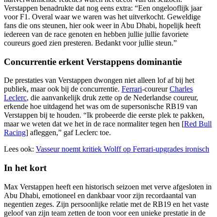
Verstappen benadrukte dat nog eens extra: “Een ongelooflijk jaar
voor F1. Overal waar we waren was het uitverkocht. Geweldige
fans die ons steunen, hier ook weer in Abu Dhabi, hopelijk heeft
iedereen van de race genoten en hebben jullie jullie favoriete
coureurs goed zien presteren. Bedankt voor jullie steun.”
Concurrentie erkent Verstappens dominantie
De prestaties van Verstappen dwongen niet alleen lof af bij het
publiek, maar ook bij de concurrentie.
Ferrari
-coureur
Charles
Leclerc
, die aanvankelijk druk zette op de Nederlandse coureur,
erkende hoe uitdagend het was om de supersonische RB19 van
Verstappen bij te houden. “Ik probeerde die eerste plek te pakken,
maar we weten dat we het in de race normaliter tegen hen [
Red Bull
Racing
] afleggen,” gaf Leclerc toe.
Lees ook:
Vasseur noemt kritiek Wolff op Ferrari-upgrades ironisch
In het kort
Max Verstappen heeft een historisch seizoen met verve afgesloten in
Abu Dhabi, emotioneel en dankbaar voor zijn recordaantal van
negentien zeges. Zijn persoonlijke relatie met de RB19 en het vaste
geloof van zijn team zetten de toon voor een unieke prestatie in de