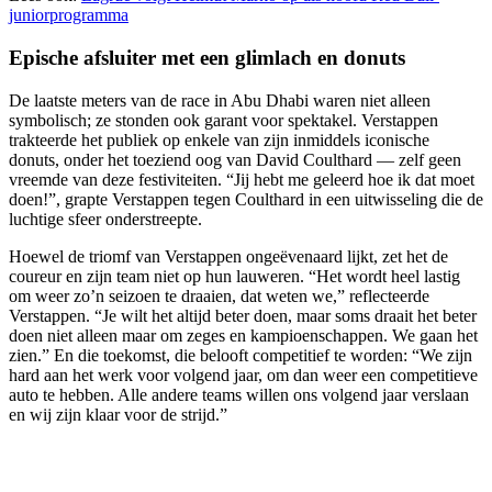
juniorprogramma
Epische afsluiter met een glimlach en donuts
De laatste meters van de race in Abu Dhabi waren niet alleen
symbolisch; ze stonden ook garant voor spektakel. Verstappen
trakteerde het publiek op enkele van zijn inmiddels iconische
donuts, onder het toeziend oog van David Coulthard — zelf geen
vreemde van deze festiviteiten. “Jij hebt me geleerd hoe ik dat moet
doen!”, grapte Verstappen tegen Coulthard in een uitwisseling die de
luchtige sfeer onderstreepte.
Hoewel de triomf van Verstappen ongeëvenaard lijkt, zet het de
coureur en zijn team niet op hun lauweren. “Het wordt heel lastig
om weer zo’n seizoen te draaien, dat weten we,” reflecteerde
Verstappen. “Je wilt het altijd beter doen, maar soms draait het beter
doen niet alleen maar om zeges en kampioenschappen. We gaan het
zien.” En die toekomst, die belooft competitief te worden: “We zijn
hard aan het werk voor volgend jaar, om dan weer een competitieve
auto te hebben. Alle andere teams willen ons volgend jaar verslaan
en wij zijn klaar voor de strijd.”