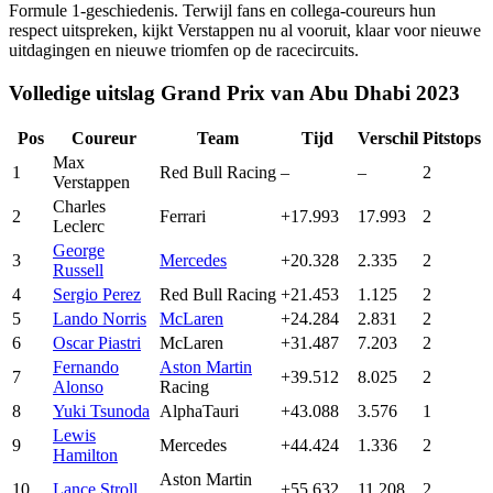
Formule 1-geschiedenis. Terwijl fans en collega-coureurs hun
respect uitspreken, kijkt Verstappen nu al vooruit, klaar voor nieuwe
uitdagingen en nieuwe triomfen op de racecircuits.
Volledige uitslag Grand Prix van Abu Dhabi 2023
Pos
Coureur
Team
Tijd
Verschil
Pitstops
Max
1
Red Bull Racing
–
–
2
Verstappen
Charles
2
Ferrari
+17.993
17.993
2
Leclerc
George
3
Mercedes
+20.328
2.335
2
Russell
4
Sergio Perez
Red Bull Racing
+21.453
1.125
2
5
Lando Norris
McLaren
+24.284
2.831
2
6
Oscar Piastri
McLaren
+31.487
7.203
2
Fernando
Aston Martin
7
+39.512
8.025
2
Alonso
Racing
8
Yuki Tsunoda
AlphaTauri
+43.088
3.576
1
Lewis
9
Mercedes
+44.424
1.336
2
Hamilton
Aston Martin
10
Lance Stroll
+55.632
11.208
2