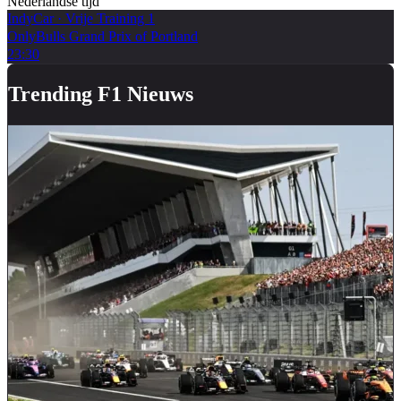
Nederlandse tijd
IndyCar
·
Vrije Training 1
OnlyBulls Grand Prix of Portland
23:30
Trending F1 Nieuws