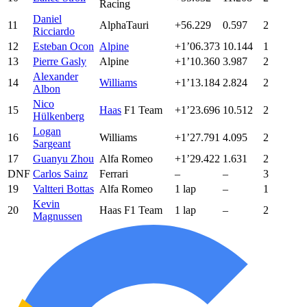
Racing
Daniel
11
AlphaTauri
+56.229
0.597
2
Ricciardo
12
Esteban Ocon
Alpine
+1’06.373
10.144
1
13
Pierre Gasly
Alpine
+1’10.360
3.987
2
Alexander
14
Williams
+1’13.184
2.824
2
Albon
Nico
15
Haas
F1 Team
+1’23.696
10.512
2
Hülkenberg
Logan
16
Williams
+1’27.791
4.095
2
Sargeant
17
Guanyu Zhou
Alfa Romeo
+1’29.422
1.631
2
DNF
Carlos Sainz
Ferrari
–
–
3
19
Valtteri Bottas
Alfa Romeo
1 lap
–
1
Kevin
20
Haas F1 Team
1 lap
–
2
Magnussen