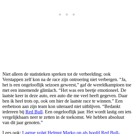
Niet alleen de statistieken spreken tot de verbeelding; ook
Verstappen zelf kon na de race zijn ontroering niet verbergen. “Ja,
het is een ongelooflijk seizoen geweest,” gaf de wereldkampioen toe
met een innemende glimlach. “Het was een beetje emotioneel. De
laatste keer in deze auto, een auto die me veel heeft gegeven. Daar
ben ik heel trots op, ook om hier de laatste race te winnen.” Een
eerbetoon aan zijn team kon uiteraard niet uitblijven. “Bedankt
iedereen bij
Red Bull
. Een ongelooflijk jaar. Het wordt lastig om iets
vergelijkbaars neer te zetten in de toekomst. We hebben absoluut
van dit jaar genoten.”
Lees ook:
Lagrue volgt Helmut Marko op als hoofd Red Bull-