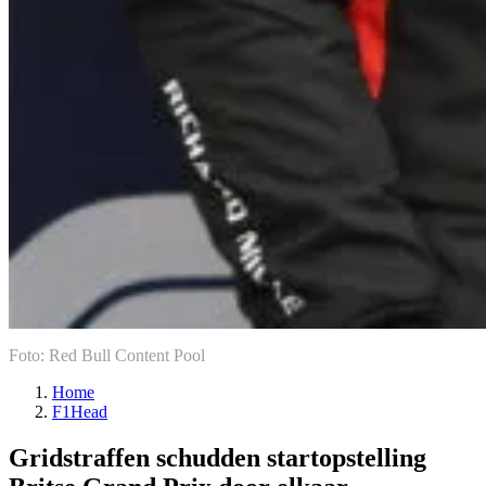
Foto: Red Bull Content Pool
Home
F1Head
Gridstraffen schudden startopstelling