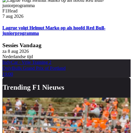
F1Head
7 aug 2026
Lagrue volgt Helmut Marko op als hoofd Red Bull-
juniorprogramma
Sessies Vandaag
za 8 aug 2026
Nederlandse tijd
IndyCar
·
Vrije Training 2
OnlyBulls Grand Prix of Portland
19:00
Trending F1 Nieuws