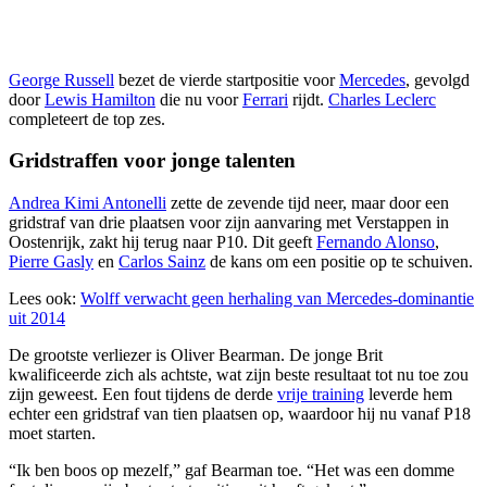
George Russell
bezet de vierde startpositie voor
Mercedes
, gevolgd
door
Lewis Hamilton
die nu voor
Ferrari
rijdt.
Charles Leclerc
completeert de top zes.
Gridstraffen voor jonge talenten
Andrea Kimi Antonelli
zette de zevende tijd neer, maar door een
gridstraf van drie plaatsen voor zijn aanvaring met Verstappen in
Oostenrijk, zakt hij terug naar P10. Dit geeft
Fernando Alonso
,
Pierre Gasly
en
Carlos Sainz
de kans om een positie op te schuiven.
Lees ook:
Wolff verwacht geen herhaling van Mercedes-dominantie
uit 2014
De grootste verliezer is Oliver Bearman. De jonge Brit
kwalificeerde zich als achtste, wat zijn beste resultaat tot nu toe zou
zijn geweest. Een fout tijdens de derde
vrije training
leverde hem
echter een gridstraf van tien plaatsen op, waardoor hij nu vanaf P18
moet starten.
“Ik ben boos op mezelf,” gaf Bearman toe. “Het was een domme