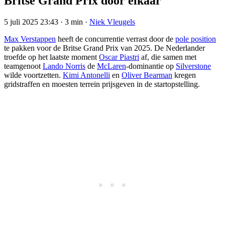
Britse Grand Prix door elkaar
5 juli 2025 23:43
·
3 min
·
Niek Vleugels
Max Verstappen
heeft de concurrentie verrast door de
pole position
te pakken voor de Britse Grand Prix van 2025. De Nederlander
troefde op het laatste moment
Oscar Piastri
af, die samen met
teamgenoot
Lando Norris
de
McLaren
-dominantie op
Silverstone
wilde voortzetten.
Kimi Antonelli
en
Oliver Bearman
kregen
gridstraffen en moesten terrein prijsgeven in de startopstelling.