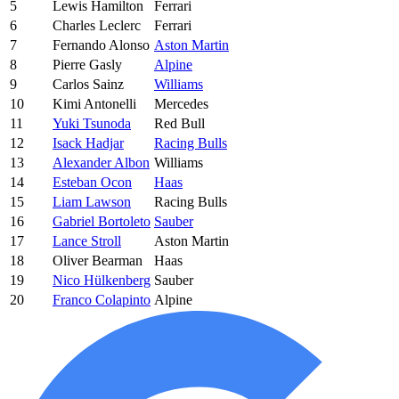
5
Lewis Hamilton
Ferrari
6
Charles Leclerc
Ferrari
7
Fernando Alonso
Aston Martin
8
Pierre Gasly
Alpine
9
Carlos Sainz
Williams
10
Kimi Antonelli
Mercedes
11
Yuki Tsunoda
Red Bull
12
Isack Hadjar
Racing Bulls
13
Alexander Albon
Williams
14
Esteban Ocon
Haas
15
Liam Lawson
Racing Bulls
16
Gabriel Bortoleto
Sauber
17
Lance Stroll
Aston Martin
18
Oliver Bearman
Haas
19
Nico Hülkenberg
Sauber
20
Franco Colapinto
Alpine