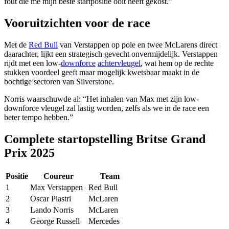
fout die me mijn beste startpositie ooit heeft gekost.”
Vooruitzichten voor de race
Met de
Red Bull
van Verstappen op pole en twee McLarens direct
daarachter, lijkt een strategisch gevecht onvermijdelijk. Verstappen
rijdt met een low-
downforce
achtervleugel
, wat hem op de rechte
stukken voordeel geeft maar mogelijk kwetsbaar maakt in de
bochtige sectoren van Silverstone.
Norris waarschuwde al: “Het inhalen van Max met zijn low-
downforce vleugel zal lastig worden, zelfs als we in de race een
beter tempo hebben.”
Complete startopstelling Britse Grand
Prix 2025
Positie
Coureur
Team
1
Max Verstappen
Red Bull
2
Oscar Piastri
McLaren
3
Lando Norris
McLaren
4
George Russell
Mercedes